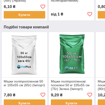
(48г) (Україна)
післягарантійний)
6,10
0,8
₴
1
від
₴
Купити
Подібні товари компанії
Мішки поліпропіленові 50
Мішки поліпропіленові
Мішк
кг 105х55 см (65г) (Імпорт)
посилені 50 кг 105х55 см
поси
(75г) Зелені (Імпорт)
(80г
7,80
9,20
10,
₴
₴
Купити
Купити