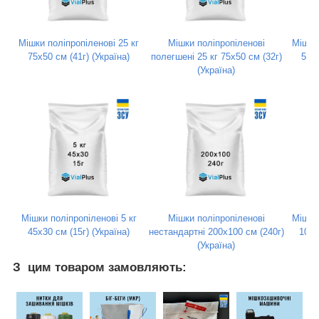
Мішки поліпропіленові 25 кг
Мішки поліпропіленові
Мішки 
75х50 см (41г) (Україна)
полегшені 25 кг 75х50 см (32г)
55х4
(Україна)
Мішки поліпропіленові 5 кг
Мішки поліпропіленові
Мішки 
45х30 см (15г) (Україна)
нестандартні 200x100 см (240г)
105х
(Україна)
З цим товаром замовляють: