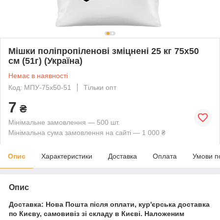
Мішки поліпропіленові зміцнені 25 кг 75х50
см (51г) (Україна)
Немає в наявності
Код: МПУ-75х50-51
Тільки опт
7
₴
Мінімальне замовлення — 500 шт.
Мінімальна сума замовлення на сайті — 1 000 ₴
Опис
Характеристики
Доставка
Оплата
Умови п
Опис
Доставка: Нова Пошта після оплати, кур'єрська доставка
по Києву, самовивіз зі складу в Києві. Наложеним