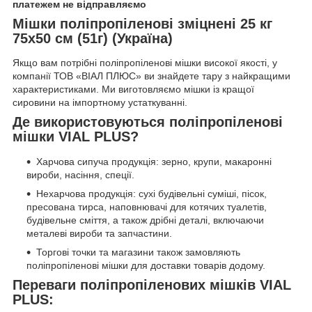
платежем не відправляємо
Мішки поліпропіленові зміцнені 25 кг
75х50 см (51г) (Україна)
Якщо вам потрібні поліпропіленові мішки високої якості, у
компанії ТОВ «ВІАЛ ПЛЮС» ви знайдете тару з найкращими
характеристиками. Ми виготовляємо мішки із кращої
сировини на імпортному устаткуванні.
Де використовуються поліпропіленові
мішки VIAL PLUS?
Харчова сипуча продукція: зерно, крупи, макаронні
вироби, насіння, спеції.
Нехарчова продукція: сухі будівельні суміші, пісок,
пресована тирса, наповнювачі для котячих туалетів,
будівельне сміття, а також дрібні деталі, включаючи
металеві вироби та запчастини.
Торгові точки та магазини також замовляють
поліпропіленові мішки для доставки товарів додому.
Переваги поліпропіленових мішків VIAL
PLUS: