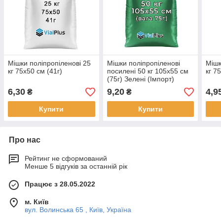
Мішки поліпропіленові 25
Мішки поліпропіленові
Мішк
кг 75х50 см (41г)
посилені 50 кг 105х55 см
кг 7
(75г) Зелені (Імпорт)
6,30
9,20
4,9
₴
₴
Купити
Купити
Про нас
Рейтинг не сформований
Менше 5 відгуків за останній рік
Працює з 28.05.2022
м. Київ
вул. Волинська 65 , Київ, Україна