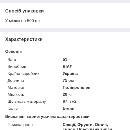
Спосіб упаковки
У мішок по 500 шт
Характеристики
Основні
Вага
51 г
Виробник
ВІАЛ
Країна виробник
Україна
Довжина
75 см
Матеріал
Поліпропілен
Місткість
20 кг
Щільність матеріалу
67 г/м2
Колір
Білий
Визначені користувачем характеристики
Призначення
Спеції, Фрукти, Овочі,
Тирса, Пресувана тирса