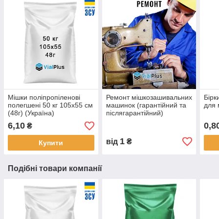
Мішки поліпропіленові
Ремонт мішкозашивальних
Бірк
полегшені 50 кг 105х55 см
машинок (гарантійний та
для м
(48г) (Україна)
післягарантійний)
6,10
0,8
₴
1
від
₴
Купити
Подібні товари компанії