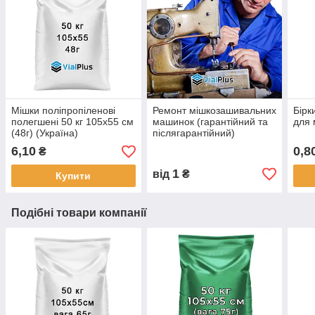
Мішки поліпропіленові
Ремонт мішкозашивальних
Бірк
полегшені 50 кг 105х55 см
машинок (гарантійний та
для м
(48г) (Україна)
післягарантійний)
6,10
0,8
₴
1
від
₴
Купити
Подібні товари компанії