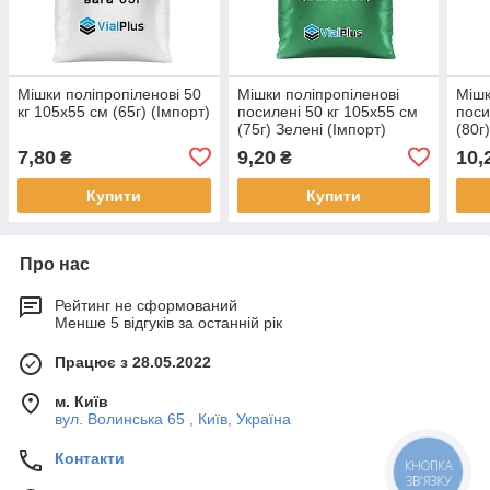
Мішки поліпропіленові 50
Мішки поліпропіленові
Мішк
кг 105х55 см (65г) (Імпорт)
посилені 50 кг 105х55 см
поси
(75г) Зелені (Імпорт)
(80г
7,80
9,20
10,
₴
₴
Купити
Купити
Про нас
Рейтинг не сформований
Менше 5 відгуків за останній рік
Працює з 28.05.2022
м. Київ
вул. Волинська 65 , Київ, Україна
Контакти