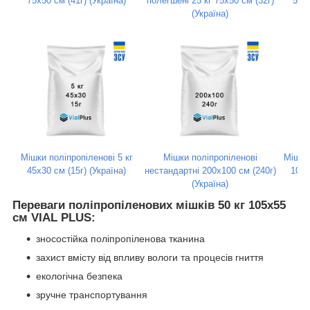
75х50 см (41г) (Україна)
полегшені 25 кг 75х50 см (32г)
55х4
(Україна)
Мішки поліпропіленові 5 кг
Мішки поліпропіленові
Мішки 
45х30 см (15г) (Україна)
нестандартні 200x100 см (240г)
105х
(Україна)
Переваги поліпропіленових мішків 50 кг 105х55
см VIAL PLUS:
зносостійка поліпропіленова тканина
захист вмісту від впливу вологи та процесів гниття
екологічна безпека
зручне транспортування