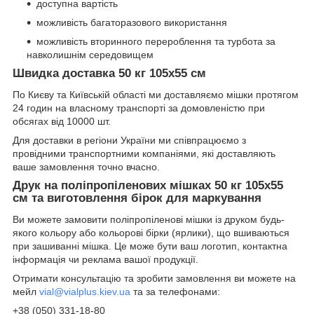
доступна вартість
можливість багаторазового використання
можливість вторинного перероблення та турбота за
навколишнім середовищем
Швидка доставка 50 кг 105х55 см
По Києву та Київській області ми доставляємо мішки протягом
24 годин на власному транспорті за домовленістю при
обсягах від 10000 шт.
Для доставки в регіони України ми співпрацюємо з
провідними транспортними компаніями, які доставляють
ваше замовлення точно вчасно.
Друк на поліпропіленових мішках 50 кг 105х55
см та виготовлення бірок для маркування
Ви можете замовити поліпропіленові мішки із друком будь-
якого кольору або кольорові бірки (ярлики), що вшиваються
при зашиванні мішка. Це може бути ваш логотип, контактна
інформація чи реклама вашої продукції.
Отримати консультацію та зробити замовлення ви можете на
мейл
vial@vialplus.kiev.ua
та за телефонами:
+38 (050) 331-18-80