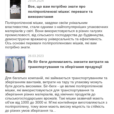
29.04.2024
Все, що вам потрібно знати про
поліпропіленові мішки: переваги та
використання
Поліпропіленові мішки, завдяки своїм унікальним
властивостям, стали одними з найпопулярніших упаковочних
матеріалів у світі. Вони використовуються в різних галузях
промисловості, від сільського господарства до будівництва,
демонструючи вражаючу універсальність та ефективність.
Ось основні переваги поліпропіленових мішків, які вам
потрібно знати.
26.03.2023
Як біг беги допомагають знизити витрати на
транспортування та зберігання продукції
Для багатьох компаній, які займаються транспортуванням та
зберіганням вантажів, витрати на тару та упаковку можуть
бути досить високими. Біг-беги - це великі поліпропіленові
мішки, які використовуються для транспортування та
зберігання різних матеріалів, від хімічних продуктів до
сільськогосподарських врожаїв. Такі мішки зазвичай мають
об'єм від 1000 до 3000 кг. М'які контейнери виготовляються з
поліпропілену, тому вони мають високу міцність та стійкість
до різних умов зберігання та...