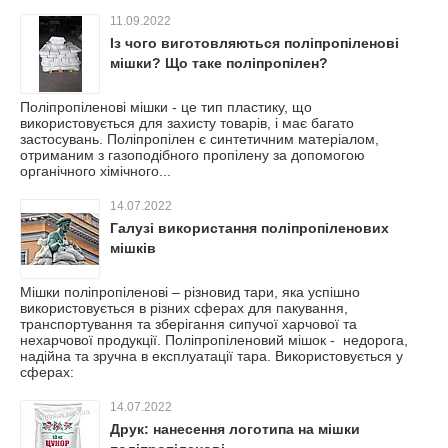
11.09.2022
Із чого виготовляються поліпропіленові
мішки? Що таке поліпропілен?
Поліпропіленові мішки - це тип пластику, що
використовується для захисту товарів, і має багато
застосувань. Поліпропілен є синтетичним матеріалом,
отриманим з газоподібного пропілену за допомогою
органічного хімічного...
14.07.2022
Галузі використання поліпропіленових
мішків
Мішки поліпропіленові – різновид тари, яка успішно
використовується в різних сферах для пакування,
транспортування та зберігання сипучої харчової та
нехарчової продукції. Поліпропіленовий мішок - недорога,
надійна та зручна в експлуатації тара. Використовується у
сферах:
14.07.2022
Друк: нанесення логотипа на мішки