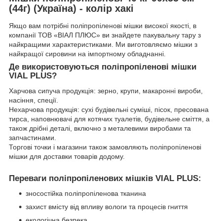
(44г) (Україна) - колір хакі
Якщо вам потрібні поліпропіленові мішки високої якості, в
компанії ТОВ «ВІАЛ ПЛЮС» ви знайдете пакувальну тару з
найкращими характеристиками. Ми виготовляємо мішки з
найкращої сировини на імпортному обладнанні.
Де використовуються поліпропіленові мішки
VIAL PLUS?
Харчова сипуча продукція: зерно, крупи, макаронні вироби,
насіння, спеції.
Нехарчова продукція: сухі будівельні суміші, пісок, пресована
тирса, наповнювачі для котячих туалетів, будівельне сміття, а
також дрібні деталі, включно з металевими виробами та
запчастинами.
Торгові точки і магазини також замовляють поліпропіленові
мішки для доставки товарів додому.
Переваги поліпропіленових мішків VIAL PLUS:
зносостійка поліпропіленова тканина
захист вмісту від впливу вологи та процесів гниття
екологічна безпека