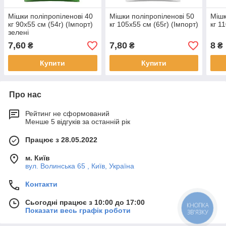
Мішки поліпропіленові 40
Мішки поліпропіленові 50
Мішк
кг 90х55 см (54г) (Імпорт)
кг 105х55 см (65г) (Імпорт)
кг 1
зелені
7,60
7,80
8
₴
₴
₴
Купити
Купити
Про нас
Рейтинг не сформований
Менше 5 відгуків за останній рік
Працює з 28.05.2022
м. Київ
вул. Волинська 65 , Київ, Україна
Контакти
Сьогодні працює з 10:00 до 17:00
КНОПКА
Показати весь графік роботи
ЗВ'ЯЗКУ