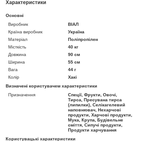
Характеристики
Основні
Виробник
ВІАЛ
Країна виробник
Україна
Матеріал
Поліпропілен
Місткість
40 кг
Довжина
90 см
Ширина
55 см
Вага
44 г
Колір
Хакі
Визначені користувачем характеристики
Призначення
Спеції, Фрукти, Овочі,
Тирса, Пресувана тирса
(липилки), Селікагелевий
наповнювач, Нехарчові
продукти, Харчові продукти,
Мука, Крупа, Будівельне
сміття, Сипучі продукти,
Продукти харчування
Користувацькi характеристики