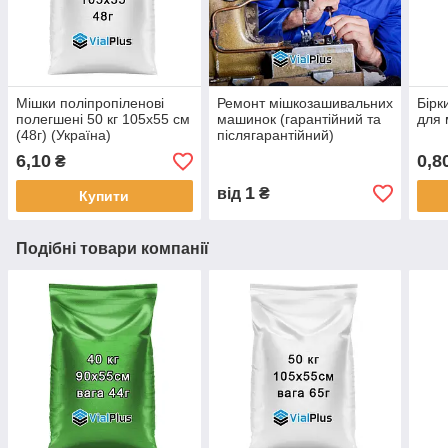
Мішки поліпропіленові
Ремонт мішкозашивальних
Бірк
полегшені 50 кг 105х55 см
машинок (гарантійний та
для м
(48г) (Україна)
післягарантійний)
6,10
0,8
₴
1
від
₴
Купити
Подібні товари компанії