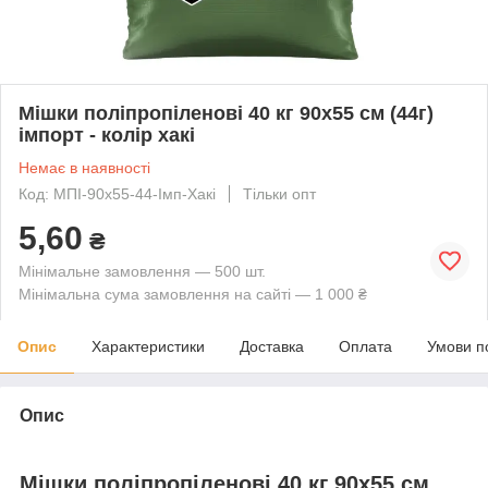
Мішки поліпропіленові 40 кг 90х55 см (44г)
імпорт - колір хакі
Немає в наявності
Код: МПІ-90х55-44-Імп-Хакі
Тільки опт
5,60
₴
Мінімальне замовлення — 500 шт.
Мінімальна сума замовлення на сайті — 1 000 ₴
Опис
Характеристики
Доставка
Оплата
Умови п
Опис
Мішки поліпропіленові 40 кг 90х55 см