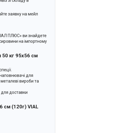
віз зі складу в
йте заявку на мейл
«ВІАЛ ПЛЮС» ви знайдете
 сировини на імпортному
 50 кг 95х56 см
пеції.
, наповнювачі для
и металеві вироби та
и для доставки
 см (120г) VIAL