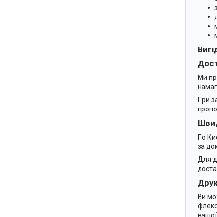
Вигі
Дост
Ми пр
намаг
При з
пропо
Швид
По Ки
за до
Для д
доста
Друк
Ви мо
флекс
вашої