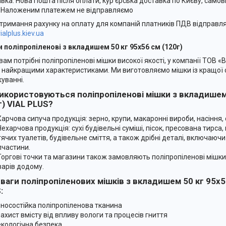
вка: Нова Пошта після оплати, кур'єрська доставка по Києву, самови
. Наложеним платежем не відправляємо
тримання рахунку на оплату для компаній платників ПДВ відправля
ialplus.kiev.ua
 поліпропіленові з вкладишем 50 кг 95х56 см (120г)
вам потрібні поліпропіленові мішки високої якості, у компанії ТОВ 
з найкращими характеристиками. Ми виготовляємо мішки із кращої
куванні.
икористовуються поліпропіленові мішки з вкладишем
г) VIAL PLUS?
Харчова сипуча продукція: зерно, крупи, макаронні вироби, насіння, с
Нехарчова продукція: сухі будівельні суміші, пісок, пресована тирса
тячих туалетів, будівельне сміття, а також дрібні деталі, включаюч
пчастини.
Торгові точки та магазини також замовляють поліпропіленові мішк
варів додому.
ваги поліпропіленових мішків з вкладишем 50 кг 95х56
:
зносостійка поліпропіленова тканина
захист вмісту від впливу вологи та процесів гниття
екологічна безпека