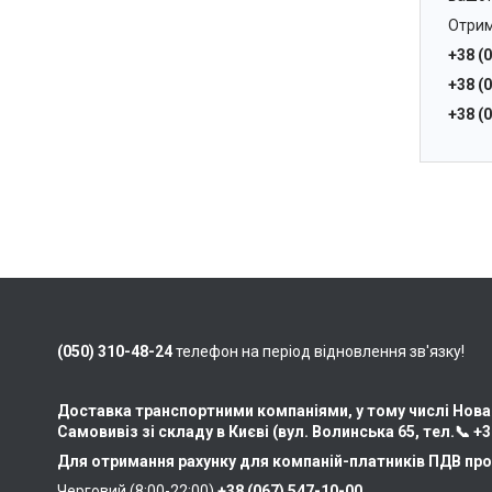
Отрим
+38 (
+38 (
+38 (
(050) 310-48-24
телефон на період відновлення зв'язку!
Доставка транспортними компаніями, у тому числі Нова
Самовивіз зі складу в Києві (вул. Волинська 65, тел.📞
+3
Для отримання рахунку для компаній-платників ПДВ про
Черговий (8:00-22:00)
+38 (067) 547-10-00