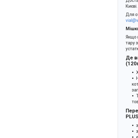
Доста
Києві
Для о
vial@v
Мішки
Якщо 
тару 
устат
Де в
(120
ко
за
то
Пере
PLUS