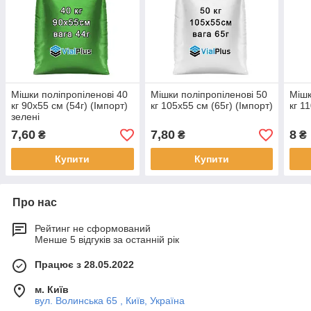
Мішки поліпропіленові 40
Мішки поліпропіленові 50
Мішк
кг 90х55 см (54г) (Імпорт)
кг 105х55 см (65г) (Імпорт)
кг 1
зелені
7,60
7,80
8
₴
₴
₴
Купити
Купити
Про нас
Рейтинг не сформований
Менше 5 відгуків за останній рік
Працює з 28.05.2022
м. Київ
вул. Волинська 65 , Київ, Україна