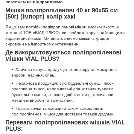
платежем не відправляємо
Мішки поліпропіленові 40 кг 90х55 см
(50г) (Імпорт) колір хакі
Якщо вам потрібні поліпропіленові мішки високої якості, у
компанії ТОВ «ВІАЛ ПЛЮС» ви знайдете тару з найкращими
характеристиками. Ми виготовляємо мішки із кращої
сировини на імпортному устаткуванні.
Де використовуються поліпропіленові
мішки VIAL PLUS?
Харчова сипуча продукція: зерно, крупи, макаронні
вироби, насіння, спеції.
Нехарчова продукція: сухі будівельні суміші, пісок,
пресована тирса, наповнювачі для котячих туалетів,
будівельне сміття, а також дрібні деталі, включаючи
металеві вироби та запчастини.
Торгові точки та магазини також замовляють
поліпропіленові мішки для доставки товарів додому.
Переваги поліпропіленових мішків VIAL
PLUS: