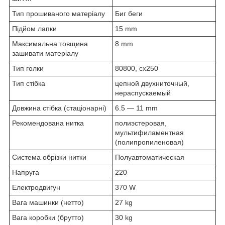
Тип прошиваного матеріалу
Биг беги
Підйом лапки
15 mm
Максимальна товщина
8 mm
зашивати матеріалу
Тип голки
80800, cx250
Тип стібка
цепной двухниточный,
нераспускаемый
Довжина стібка (стаціонарні)
6.5 — 11 mm
Рекомендована нитка
полиэстеровая,
мультифиламентная
(полипропиленовая)
Система обрізки нитки
Полуавтоматическая
Напруга
220
Електродвигун
370 W
Вага машинки (нетто)
27 kg
Вага коробки (брутто)
30 kg