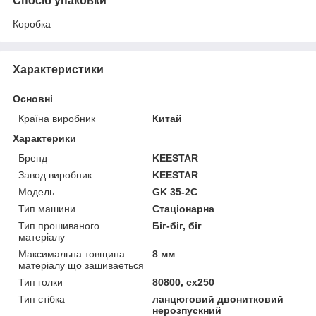
Спосіб упаковки
Коробка
Характеристики
Основні
Країна виробник
Китай
Характерики
Бренд
KEESTAR
Завод виробник
KEESTAR
Модель
GK 35-2C
Тип машини
Стаціонарна
Тип прошиваного
Біг-біг, біг
матеріалу
Максимальна товщина
8 мм
матеріалу що зашиваеться
Тип голки
80800, cx250
Тип стібка
ланцюговий двонитковий
нерозпускний