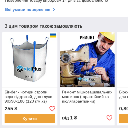
Повернення товару впродовж 14 днів за домовленістю
Всі умови повернення
З цим товаром також замовляють
Біг-бег - чотири стропи,
Ремонт мішкозашивальних
Бірк
верх відкритий, дно глухе
машинок (гарантійний та
для м
90х90х180 (120 г/м.кв)
післягарантійний)
255
0,8
₴
1
від
₴
Купити