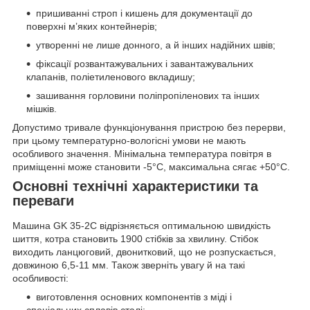
пришиванні строп і кишень для документації до
поверхні м’яких контейнерів;
утворенні не лише донного, а й інших надійних швів;
фіксації розвантажувальних і завантажувальних
клапанів, поліетиленового вкладишу;
зашивання горловини поліпропіленових та інших
мішків.
Допустимо тривале функціонування пристрою без перерви,
при цьому температурно-вологісні умови не мають
особливого значення. Мінімальна температура повітря в
приміщенні може становити -5°C, максимальна сягає +50°C.
Основні технічні характеристики та
переваги
Машина GK 35-2C відрізняється оптимальною швидкість
шиття, котра становить 1900 стібків за хвилину. Стібок
виходить ланцюговий, двонитковий, що не розпускається,
довжиною 6,5-11 мм. Також зверніть увагу й на такі
особливості:
виготовлення основних компонентів з міді і
спеціальних сплавів сталі;