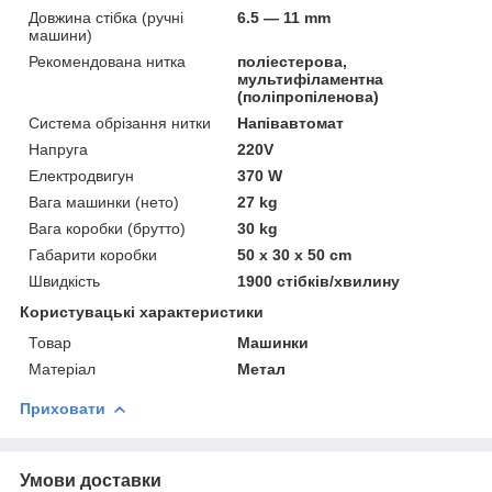
Довжина стібка (ручні
6.5 — 11 mm
машини)
Рекомендована нитка
поліестерова,
мультифіламентна
(поліпропіленова)
Система обрізання нитки
Напівавтомат
Напруга
220V
Електродвигун
370 W
Вага машинки (нето)
27 kg
Вага коробки (брутто)
30 kg
Габарити коробки
50 x 30 x 50 cm
Швидкість
1900 стібків/хвилину
Користувацькi характеристики
Товар
Машинки
Матеріал
Метал
Приховати
Умови доставки