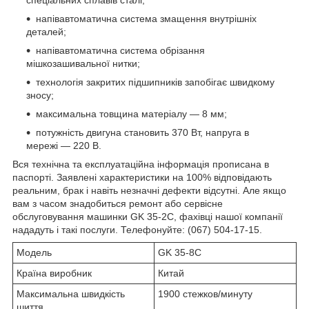
напівавтоматична система змащення внутрішніх
деталей;
напівавтоматична система обрізання
мішкозашивальної нитки;
технологія закритих підшипників запобігає швидкому
зносу;
максимальна товщина матеріалу — 8 мм;
потужність двигуна становить 370 Вт, напруга в
мережі — 220 В.
Вся технічна та експлуатаційна інформація прописана в
паспорті. Заявлені характеристики на 100% відповідають
реальним, брак і навіть незначні дефекти відсутні. Але якщо
вам з часом знадобиться ремонт або сервісне
обслуговування машинки GK 35-2C, фахівці нашої компанії
нададуть і такі послуги. Телефонуйте: (067) 504-17-15.
Модель
GK 35-8C
Країна виробник
Китай
Максимальна швидкість
1900 стежков/минуту
шиття