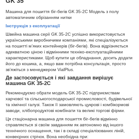
GK 35
Машина для пошиття біг-бегів GK 35-2C Модель з полу
автоматичним обрізанням нитки
Інструкція з експлуатації
Швейна машина серії GK 35-2C успішно використовується
українськими виробничими компаніями, які спеціалізуються
на пошитті м’яких контейнерів (біг-бегів). Вона відрізняється
адекватною ціною і відмінними техніко-експлуатаційними
характеристиками. Щоб купити це обладнання, досить додати
його до кошика, а, якщо вам потрібна консультація, просто
зв’яжіться з менеджером VialPlus.
Де застосовується і які завдання вирішує
машина GK 35-2C
Рекомендуємо обрати модель GK 35-2C підприємствам
харчової та сільськогосподарської промисловості, будівельної
та хімічної галузі. Також її замовляють цукрові і комбікормові
заводи, хлібопродуктові комбінати та великі торгові фірми.
Ця стаціонарна машина для пошиття біг-бегів відмінно
справляється зі своїм завданням як автономно від іншого
технічного оснащення, так і в складі спеціалізованих ліній,
конвеєрних стрічок. Вона необхідна при: