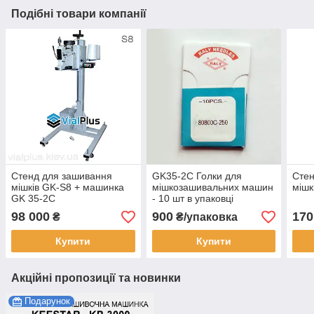
Подібні товари компанії
Стенд для зашивання
GK35-2C Голки для
Стен
мішків GK-S8 + машинка
мішкозашивальних машин
мішк
GK 35-2C
- 10 шт в упаковці
98 000
900
170
₴
₴/упаковка
Купити
Купити
Акційні пропозиції та новинки
Подарунок