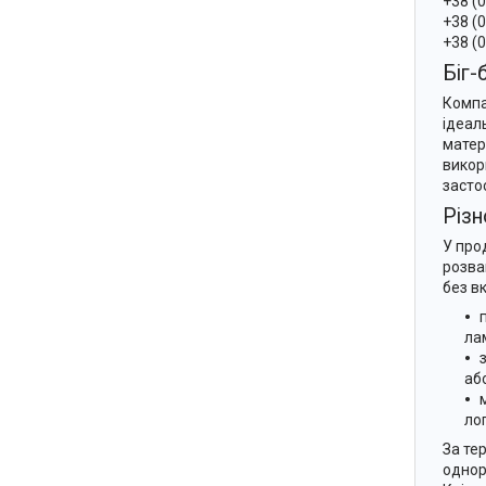
+38 (
+38 (
+38 (
Біг-
Компа
ідеал
матер
викор
засто
Різ
У про
розва
без в
лам
аб
ло
За те
однор