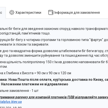
с
Характеристики
Інформація для замовлення
альні біг беги для зведення захисних споруд навколо трансформат
ропідстанцій, пам'ятників тощо.
рукція біг-бегу з чотирма стропами та горловиною типа "фартук" д
нювати їх піском та закривати.
е дно та квадратна форма дозволяє штабелювати біг беги вгору, 
ду та дозволяє зменшити руйнування та пошкодження під час обстр
ена щільність поліпропілену 150 г/м.кв дозволяє наповнювати біг бє
том.
а х Глибина х Висота = 90 см х 90 см х 120 см
вка: Нова Пошта після оплати, кур'єрська доставка по Києву, са
. Наложеним платежем не відправляємо
альне замовлення - 1 шт
тримання рахунку для компаній платників ПДВ відправляйте заявку
ialplus.kiev.ua