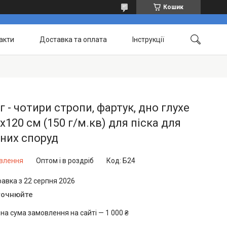
Кошик
акти
Доставка та оплата
Інструкції
ег - чотири стропи, фартук, дно глухе
х120 см (150 г/м.кв) для піска для
них споруд
овлення
Оптом і в роздріб
Код:
Б24
равка з 22 серпня 2026
точнюйте
на сума замовлення на сайті — 1 000 ₴