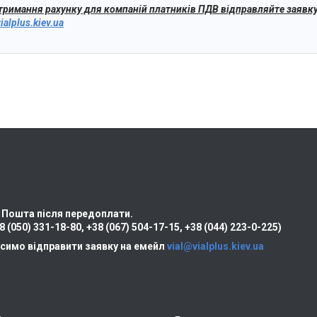
тримання рахунку для компаній платників ПДВ відправляйте заявку
ialplus.kiev.ua
 Пошта після передоплати.
8 (050) 331-18-80
,
+38 (067) 504-17-15
,
+38 (044) 223-0-225)
симо відправити заявку на емейл
vial@vialplus.kiev.ua