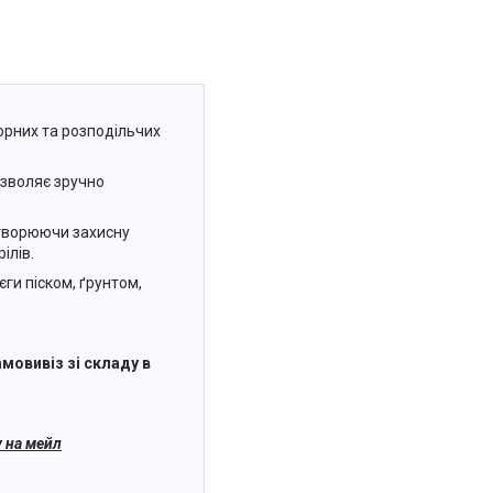
орних та розподільчих
озволяє зручно
створюючи захисну
ілів.
ги піском, ґрунтом,
мовивіз зі складу в
 на мейл