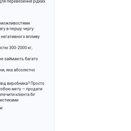
 для перевезення рідких
и можливостями.
агу в першу чергу:
д негативного впливу
стю 300-2000 кг,
 не займають багато
ни, яка абсолютно
 від виробника? Просто
 собою мету — продати
печити клієнта біг
ристиками.
и: