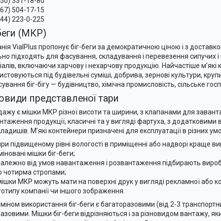
050) 331-18-80
067) 504-17-15
044) 223-0-225
беги (МКР)
нія VialPlus пропонує біг-беги за демократичною ціною і з доставко
ьно підходять для фасування, складування і перевезення сипучих і
іалів, включаючи харчову і нехарчову продукцію. Найчастіше м’які
истовуються під будівельні суміші, добрива, зернові культури, круп
сування біг-бігу — будівництво, хімічна промисловість, сільське гос
новиди представленої тари
дажу є мішки МКР різної висоти та ширини, з клапанами для завант
нтаження продукції, класичні та у вигляді фартуха, з додатковими 
кладишів. М’які контейнери призначені для експлуатації в різних ум
при підвищеному рівні вологості в приміщенні або надворі краще в
іновані мішки біг-беги;
залежно від умов навантаження і розвантаження підбирають вироб
о чотирма стропами;
мішки МКР можуть мати на поверхні друк у вигляді рекламної або ко
готипу компанії чи іншого зображення.
рміном використання біг-беги є багаторазовими (від 2-3 транспортних
азовими. Мішки біг-беги відрізняються і за різновидом вантажу, яки