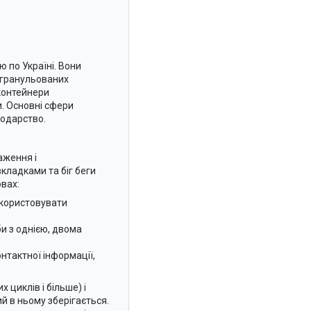
ю по Україні. Вони
 гранульованих
 контейнери
и. Основні сфери
подарство.
аження і
вкладками та біг беги
овах:
икористовувати
и з однією, двома
нтактної інформації,
 циклів і більше) і
й в ньому зберігається.