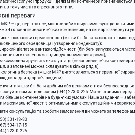
класичної сипучої продукції, деякі м’які контейнери призначаються
ин, в тому числі та агресивного типу.
вні переваги
 МКР — це, перш за все, міцні вироби з широкими функціональним
имо 4 головні переваги м’яких контейнерів, на які варто звернути ув
високі показники герметичності (мішки біг-беги захищають вміст ві
вколишнього середовища і утворення конденсату);
широкий діапазон вантажопідйомності (біг-беги випускаються місткі
жливе виготовлення за індивідуальними розмірами);
максимальна зручність експлуатації (незаповнені м’які контейнери
сця, а заповнені можна складувати в кілька рядів);
екологічна безпека (мішки МКР виготовляються з первинної сирови
шкідлива для здоров’я людини).
е купити мішки біг-беги дрібним або великим оптом безпосередньо
ефонуйте нам за телефоном (044) 223-0-225. Ми не ставимо перед
га більше контейнерів на будь-яких умовах. Наше завдання — забез
и максимальної якості з оптимальними експлуатаційними характе
ати консультацію та зробити замовлення ви можете за телефонам
050) 331-18-80
067) 504-17-15
044) 223-0-225