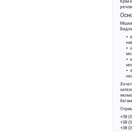
Крім 
речов
Осно
Мішки
Виділ
на
мо
мі
не
Хочет
зател
якомо
бегам
Отрим
+38 (
+38 (
+38 (