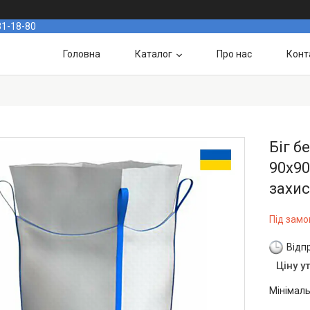
31-18-80
Головна
Каталог
Про нас
Конт
Біг б
90х90
захис
Під зам
Відп
Ціну у
Мінімаль