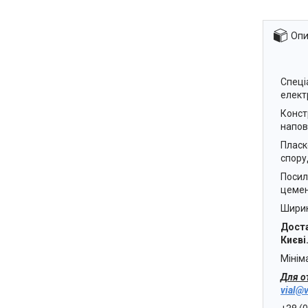
Опи
Спеці
елект
Конст
напов
Пласк
спору
Посил
цемен
Ширин
Доста
Києві
Мінім
Для о
vial@v