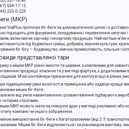
050) 331-18-80
067) 504-17-15
044) 223-0-225
беги (МКР)
нія VialPlus пропонує біг-беги за демократичною ціною і з доставко
ьно підходять для фасування, складування і перевезення сипучих і
іалів, включаючи харчову і нехарчову продукцію. Найчастіше м’які
истовуються під будівельні суміші, добрива, зернові культури, круп
сування біг-бігу — будівництво, хімічна промисловість, сільське гос
новиди представленої тари
дажу є мішки МКР різної висоти та ширини, з клапанами для завант
нтаження продукції, класичні та у вигляді фартуха, з додатковими 
кладишів. М’які контейнери призначені для експлуатації в різних ум
при підвищеному рівні вологості в приміщенні або надворі краще в
іновані мішки біг-беги;
залежно від умов навантаження і розвантаження підбирають вироб
о чотирма стропами;
мішки МКР можуть мати на поверхні друк у вигляді рекламної або ко
готипу компанії чи іншого зображення.
рміном використання біг-беги є багаторазовими (від 2-3 транспортних
азовими. Мішки біг-беги відрізняються і за різновидом вантажу, яки