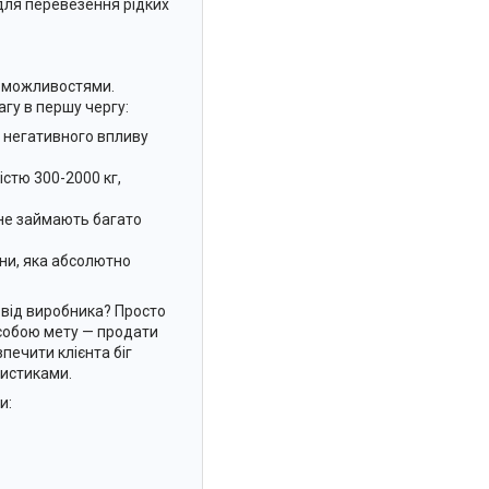
 для перевезення рідких
и можливостями.
агу в першу чергу:
д негативного впливу
стю 300-2000 кг,
 не займають багато
ни, яка абсолютно
 від виробника? Просто
 собою мету — продати
печити клієнта біг
ристиками.
и: