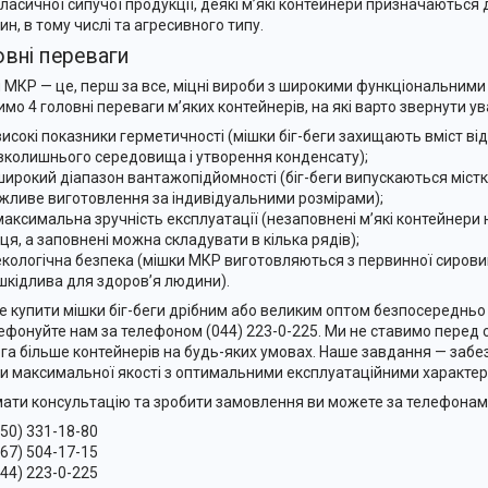
класичної сипучої продукції, деякі м’які контейнери призначаються
ин, в тому числі та агресивного типу.
вні переваги
 МКР — це, перш за все, міцні вироби з широкими функціональним
имо 4 головні переваги м’яких контейнерів, на які варто звернути ув
високі показники герметичності (мішки біг-беги захищають вміст ві
вколишнього середовища і утворення конденсату);
широкий діапазон вантажопідйомності (біг-беги випускаються місткі
жливе виготовлення за індивідуальними розмірами);
максимальна зручність експлуатації (незаповнені м’які контейнери
сця, а заповнені можна складувати в кілька рядів);
екологічна безпека (мішки МКР виготовляються з первинної сирови
шкідлива для здоров’я людини).
е купити мішки біг-беги дрібним або великим оптом безпосередньо
ефонуйте нам за телефоном (044) 223-0-225. Ми не ставимо перед
га більше контейнерів на будь-яких умовах. Наше завдання — забез
и максимальної якості з оптимальними експлуатаційними характе
ати консультацію та зробити замовлення ви можете за телефонам
050) 331-18-80
067) 504-17-15
044) 223-0-225