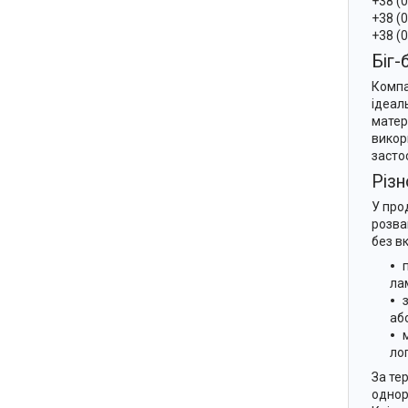
+38 (
+38 (
+38 (
Біг-
Компа
ідеал
матер
викор
засто
Різ
У про
розва
без в
лам
аб
ло
За те
однор