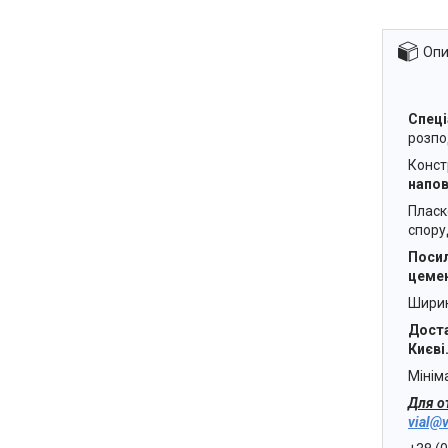
Опи
Спеці
розпо
Конст
напов
Пласк
спору
Посил
цеме
Ширин
Доста
Києві
Мінім
Для о
vial@v