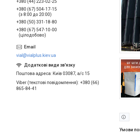
+380 (44) 223-02-25
+380 (67) 504-17-15
(з 8:00 до 20:00)
+380 (50) 331-18-80
+380 (67) 547-10-00
(цілодобово)
vial@vialplus.kiev.ua
Поштова адреса
Київ 03087, а/с 15
Viber (текстові повідомлення)
+380 (66)
865-84-41