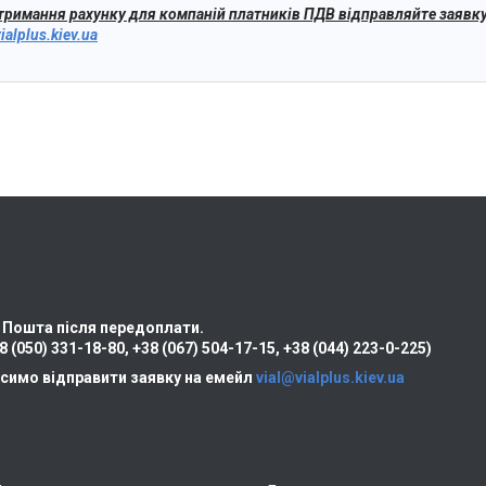
тримання рахунку для компаній платників ПДВ відправляйте заявку
ialplus.kiev.ua
 Пошта після передоплати.
8 (050) 331-18-80
,
+38 (067) 504-17-15
,
+38 (044) 223-0-225)
симо відправити заявку на емейл
vial@vialplus.kiev.ua