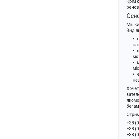
Крім 
речов
Осно
Мішки
Виділ
на
мо
мі
не
Хочет
зател
якомо
бегам
Отрим
+38 (
+38 (
+38 (