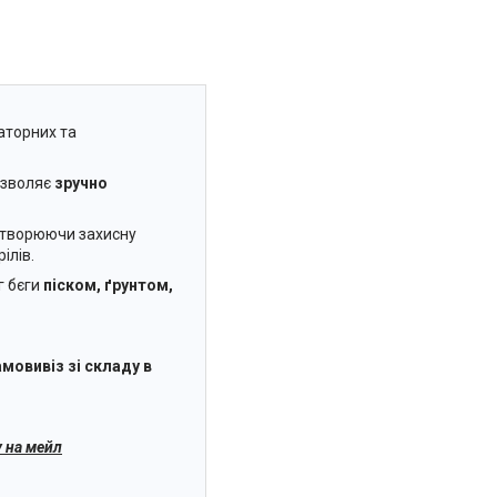
торних та
озволяє
зручно
 створюючи захисну
ілів.
г бєги
піском, ґрунтом,
мовивіз зі складу в
 на мейл