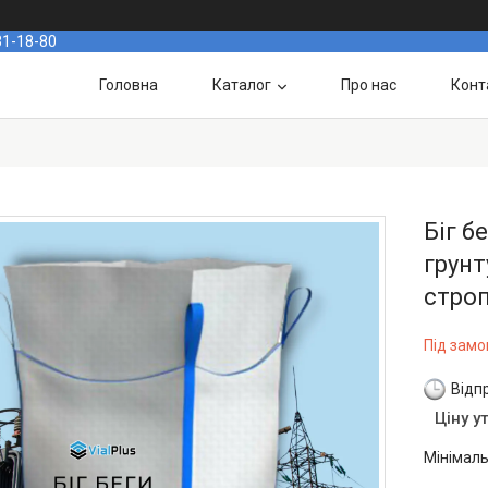
31-18-80
Головна
Каталог
Про нас
Конт
Біг б
грунт
строп
Під зам
Відп
Ціну у
Мінімаль