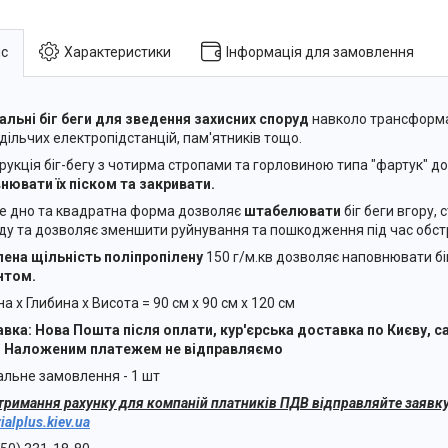
с
Характеристики
Інформація для замовлення
альні біг беги для зведення захисних споруд
навколо трансформа
дільчих електропідстанцій, пам'ятників тощо.
рукція біг-бегу з чотирма стропами та горловиною типа "фартук" д
нювати їх піском та закривати.
е дно та квадратна форма дозволяє
штабелювати
біг беги вгору,
ду та дозволяє зменшити руйнування та пошкодження під час обстр
ена щільність поліпропілену
150 г/м.кв дозволяє наповнювати бі
нтом.
а х Глибина х Висота = 90 см х 90 см х 120 см
вка: Нова Пошта після оплати, кур'єрська доставка по Києву, са
. Наложеним платежем не відправляємо
альне замовлення - 1 шт
тримання рахунку для компаній платників ПДВ відправляйте заявку
ialplus.kiev.ua