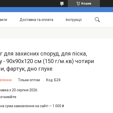
Кошик
акти
Доставка та оплата
Інструкції
ег для захисних споруд, для піска,
у - 90х90х120 см (150 г/м.кв) чотири
и, фартук, дно глухе
овлення
Тільки оптом
Код:
Б24
равка з 20 серпня 2026
точнюйте
на сума замовлення на сайті — 1 000 ₴