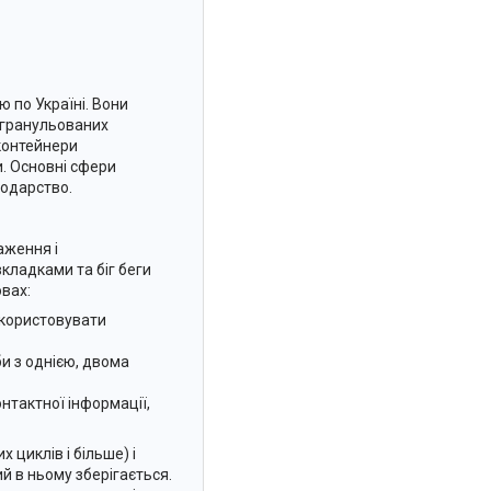
ю по Україні. Вони
 гранульованих
 контейнери
и. Основні сфери
подарство.
аження і
вкладками та біг беги
овах:
икористовувати
и з однією, двома
нтактної інформації,
 циклів і більше) і
й в ньому зберігається.