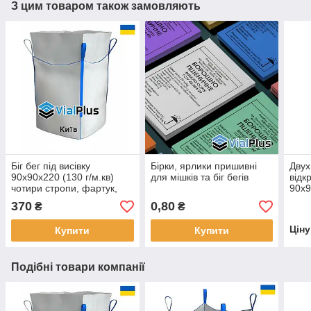
З цим товаром також замовляють
Біг бег під висівку
Бірки, ярлики пришивні
Двух
90х90х220 (130 г/м.кв)
для мішків та біг бегів
відк
чотири стропи, фартук,
90х9
дно глухе
370
0,80
₴
₴
Цін
Купити
Купити
Подібні товари компанії