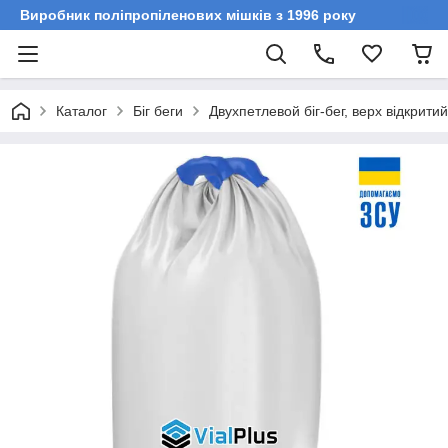
Виробник поліпропіленових мішків з 1996 року
Каталог
Біг беги
Двухпетлевой біг-бег, верх відкрити