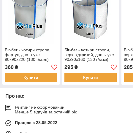
Біг-бег - чотири стропи,
Біг-бег - чотири стропи,
Біг-
фартук, дно глухе
верх відкритий, дно глухе
верх
90х90х220 (130 г/м.кв)
90х90х160 (130 г/м.кв)
90х9
360
295
285
₴
₴
Купити
Купити
Про нас
Рейтинг не сформований
Менше 5 відгуків за останній рік
Працює з 28.05.2022