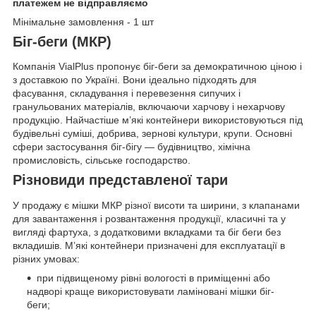
платежем не відправляємо
Мінімальне замовлення - 1 шт
Біг-беги (МКР)
Компанія VialPlus пропонує біг-беги за демократичною ціною і
з доставкою по Україні. Вони ідеально підходять для
фасування, складування і перевезення сипучих і
гранульованих матеріалів, включаючи харчову і нехарчову
продукцію. Найчастіше м’які контейнери використовуються під
будівельні суміші, добрива, зернові культури, крупи. Основні
сфери застосування біг-бігу — будівництво, хімічна
промисловість, сільське господарство.
Різновиди представленої тари
У продажу є мішки МКР різної висоти та ширини, з клапанами
для завантаження і розвантаження продукції, класичні та у
вигляді фартуха, з додатковими вкладками та біг беги без
вкладишів. М’які контейнери призначені для експлуатації в
різних умовах:
при підвищеному рівні вологості в приміщенні або
надворі краще використовувати ламіновані мішки біг-
беги;