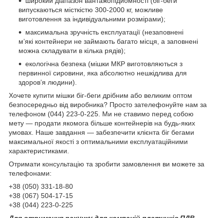
широкий діапазон вантажопідйомності (біг-беги
випускаються місткістю 300-2000 кг, можливе
виготовлення за індивідуальними розмірами);
максимальна зручність експлуатації (незаповнені
м’які контейнери не займають багато місця, а заповнені
можна складувати в кілька рядів);
екологічна безпека (мішки МКР виготовляються з
первинної сировини, яка абсолютно нешкідлива для
здоров’я людини).
Хочете купити мішки біг-беги дрібним або великим оптом
безпосередньо від виробника? Просто зателефонуйте нам за
телефоном (044) 223-0-225. Ми не ставимо перед собою
мету — продати якомога більше контейнерів на будь-яких
умовах. Наше завдання — забезпечити клієнта біг бегами
максимальної якості з оптимальними експлуатаційними
характеристиками.
Отримати консультацію та зробити замовлення ви можете за
телефонами:
+38 (050) 331-18-80
+38 (067) 504-17-15
+38 (044) 223-0-225
Для отримання рахунку для компаній платників ПДВ