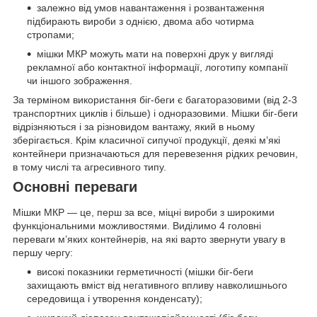
залежно від умов навантаження і розвантаження
підбирають вироби з однією, двома або чотирма
стропами;
мішки МКР можуть мати на поверхні друк у вигляді
рекламної або контактної інформації, логотипу компанії
чи іншого зображення.
За терміном використання біг-беги є багаторазовими (від 2-3
транспортних циклів і більше) і одноразовими. Мішки біг-беги
відрізняються і за різновидом вантажу, який в ньому
зберігається. Крім класичної сипучої продукції, деякі м’які
контейнери призначаються для перевезення рідких речовин,
в тому числі та агресивного типу.
Основні переваги
Мішки МКР — це, перш за все, міцні вироби з широкими
функціональними можливостями. Виділимо 4 головні
переваги м’яких контейнерів, на які варто звернути увагу в
першу чергу:
високі показники герметичності (мішки біг-беги
захищають вміст від негативного впливу навколишнього
середовища і утворення конденсату);