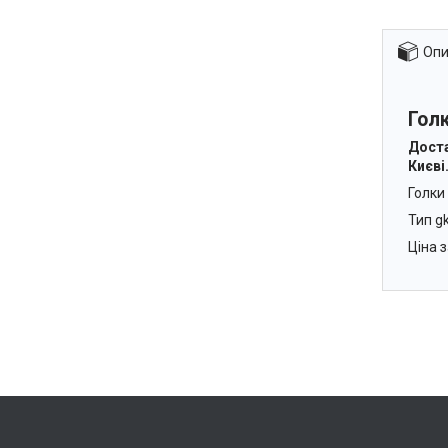
Опи
Гол
Доста
Києві
Голки
Тип g
Ціна з