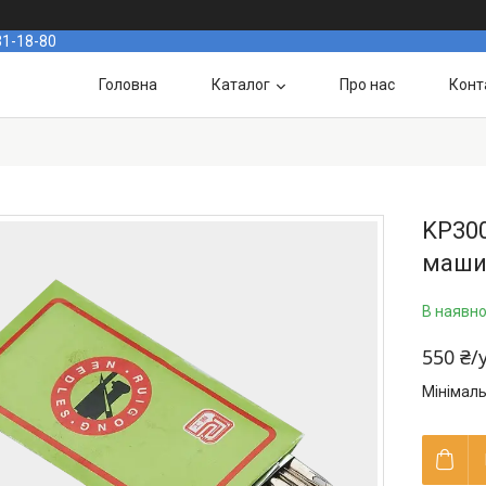
31-18-80
Головна
Каталог
Про нас
Конт
KP300
машин
В наявно
550 ₴/
Мінімаль