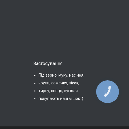
Застосування
Під зерно, муку, насіння,
крупи, семечку, пісок,
тирсу, спеції, вугілля
КНОПКА
ЗВ'ЯЗКУ
покупають наш мішок :)