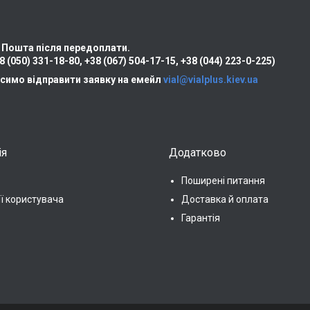
 Пошта після передоплати.
8 (050) 331-18-80
,
+38 (067) 504-17-15
,
+38 (044) 223-0-225)
симо відправити заявку на емейл
vial@vialplus.kiev.ua
ія
Додатково
Поширені питання
ії користувача
Доставка й оплата
Гарантія