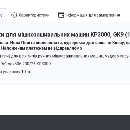
с
Характеристики
Інформація для замовлення
ки для мішкозашивальних машин KP3000, GK9 (1
вка: Нова Пошта після оплати, кур'єрська доставка по Києву, са
. Наложеним платежем не відправляємо
 (ігли) для всіх типів ручних мішкозашивальних машин, чудово пасу
k9x1 sgx506 230/26 KP3000
а упаковку 10 шт.